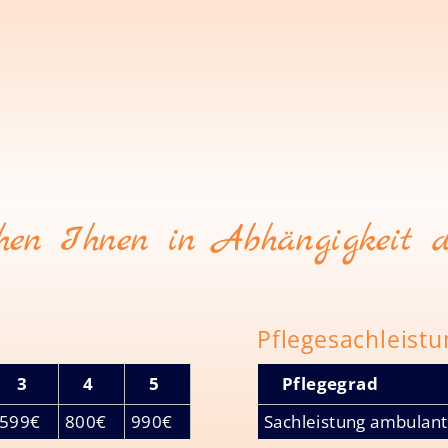
hen Ihnen in Abhängigkeit d
Pflegesachleistu
3
4
5
Pflegegrad
599€
800€
990€
Sachleistung ambulant