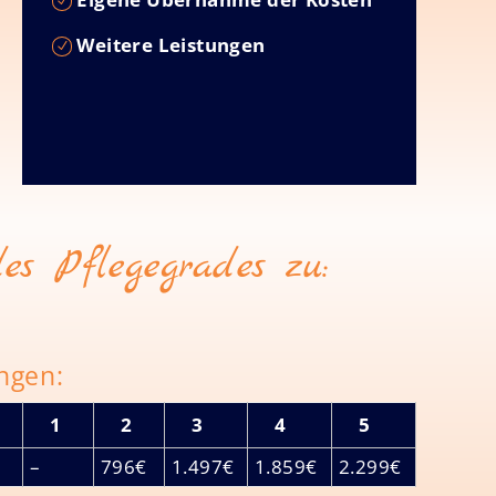
Weitere Leistungen
es Pflegegrades zu:
ngen:
1
2
3
4
5
–
796€
1.497€
1.859€
2.299€