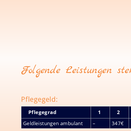
Folgende Leistungen ste
Pflegegeld:
Pflegegrad
1
2
Geldleistungen ambulant
–
347€