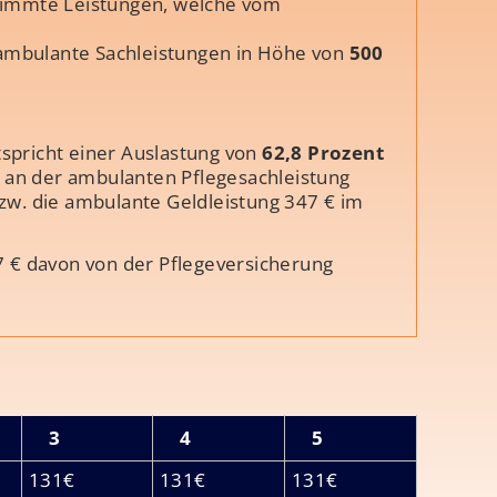
stimmte Leistungen, welche vom
t ambulante Sachleistungen in Höhe von
500
spricht einer Auslastung von
62,8 Prozent
il an der ambulanten Pflegesachleistung
bzw. die ambulante Geldleistung 347 € im
7 € davon von der Pflegeversicherung
3
4
5
131€
131€
131€